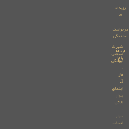
g
a
r
رویداد
r
t
a
ها
a
m
m
رخواست
مایندگی
شهرك
ارتباط
صنعتی
با ما
ایوانكی
،
فاز
3،
ابتداي
بلوار
تلاش
،
بلوار
انقلاب