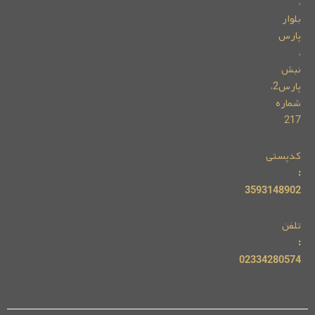
،
بلوار
پارس
،
نبش
پارس2،
شماره
217
کدپستی
:
3593148902
تلفن
:
02334280574